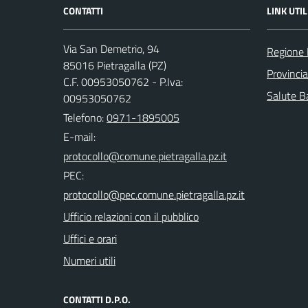
CONTATTI
LINK UTIL
Via San Demetrio, 94
Regione 
85016 Pietragalla (PZ)
Provinci
C.F. 00953050762 - P.Iva:
Salute Ba
00953050762
Telefono:
0971-1895005
E-mail:
PEC:
Ufficio relazioni con il pubblico
Uffici e orari
Numeri utili
CONTATTI D.P.O.