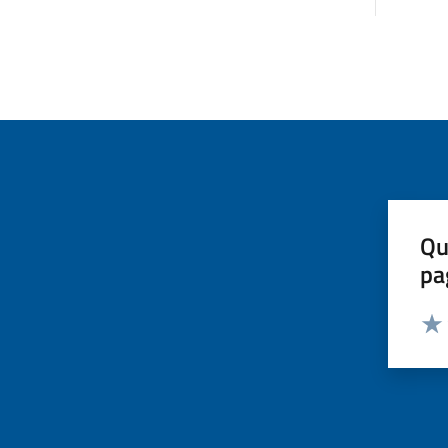
Qu
pa
Valut
Valu