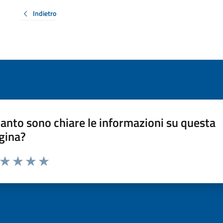
Indietro
anto sono chiare le informazioni su questa
gina?
a da 1 a 5 stelle la pagina
ta 1 stelle su 5
Valuta 2 stelle su 5
Valuta 3 stelle su 5
Valuta 4 stelle su 5
Valuta 5 stelle su 5