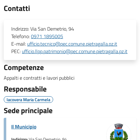
Contatti
Indirizzo:
Via San Demetrio, 94
Telefono:
0971 1895005
E-mail:
ufficio.tecnico@pec.comune.pietragalla.pz.it
PEC:
ufficio.llpp.patrimonio@pec.comune.pietragalla.pz.it
Competenze
Appalti e contratti e lavori pubblici
Responsabile
Iacovera Maria Carmela
Sede principale
Il Municipio
Indirizzo:
Via San Demetrio, 94