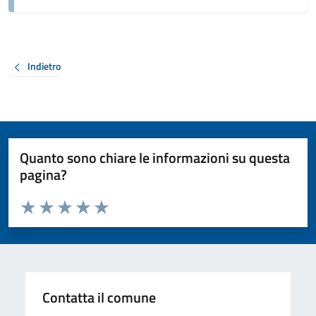
Indietro
Quanto sono chiare le informazioni su questa
pagina?
Valuta da 1 a 5 stelle la pagina
Valuta 1 stelle su 5
Valuta 2 stelle su 5
Valuta 3 stelle su 5
Valuta 4 stelle su 5
Valuta 5 stelle su 5
Contatta il comune