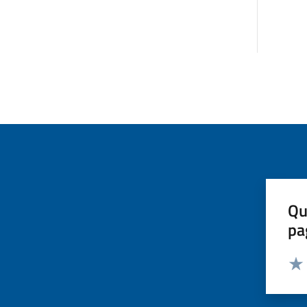
Qu
pa
Valut
Valu