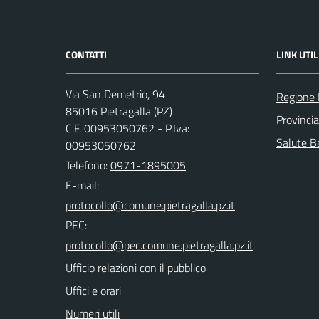
CONTATTI
LINK UTIL
Via San Demetrio, 94
Regione 
85016 Pietragalla (PZ)
Provinci
C.F. 00953050762 - P.Iva:
Salute Ba
00953050762
Telefono:
0971-1895005
E-mail:
PEC:
Ufficio relazioni con il pubblico
Uffici e orari
Numeri utili