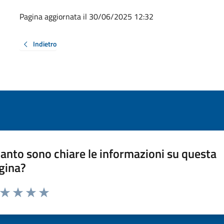
Pagina aggiornata il 30/06/2025 12:32
Indietro
anto sono chiare le informazioni su questa
gina?
a da 1 a 5 stelle la pagina
ta 1 stelle su 5
Valuta 2 stelle su 5
Valuta 3 stelle su 5
Valuta 4 stelle su 5
Valuta 5 stelle su 5