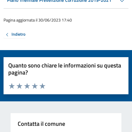
Piano Triennale Prevenzione Corruzione 2019-2021
Pagina aggiornata il 30/06/2023 17:40
Indietro
Quanto sono chiare le informazioni su questa
pagina?
Valuta da 1 a 5 stelle la pagina
Valuta 1 stelle su 5
Valuta 2 stelle su 5
Valuta 3 stelle su 5
Valuta 4 stelle su 5
Valuta 5 stelle su 5
Contatta il comune