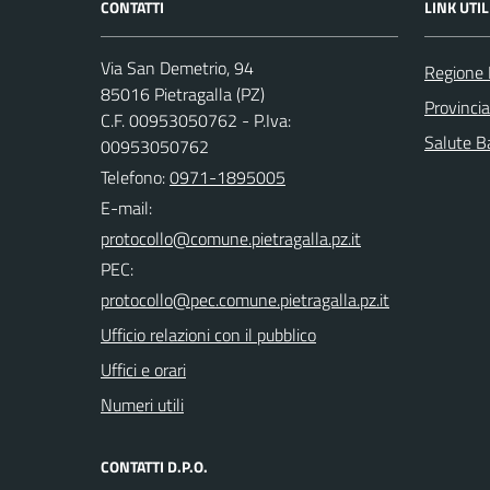
CONTATTI
LINK UTIL
Via San Demetrio, 94
Regione 
85016 Pietragalla (PZ)
Provinci
C.F. 00953050762 - P.Iva:
Salute Ba
00953050762
Telefono:
0971-1895005
E-mail:
PEC:
Ufficio relazioni con il pubblico
Uffici e orari
Numeri utili
CONTATTI D.P.O.