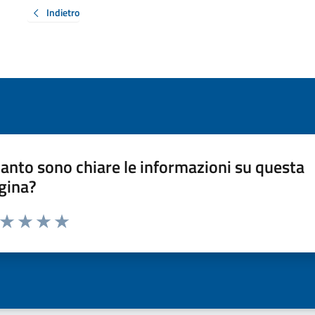
Indietro
anto sono chiare le informazioni su questa
gina?
a da 1 a 5 stelle la pagina
ta 1 stelle su 5
Valuta 2 stelle su 5
Valuta 3 stelle su 5
Valuta 4 stelle su 5
Valuta 5 stelle su 5