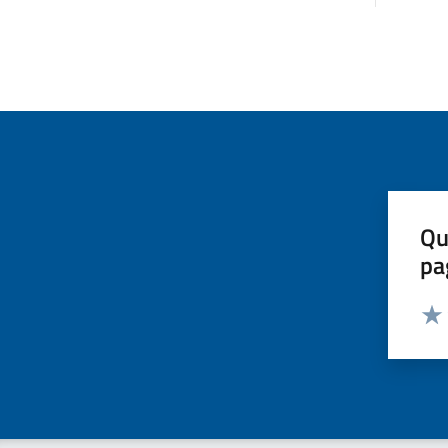
Qu
pa
Valut
Valu