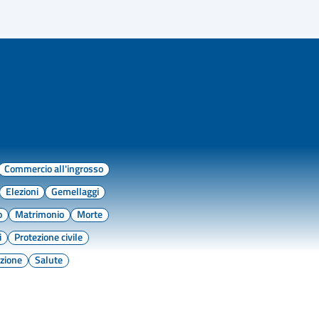
Commercio all'ingrosso
Elezioni
Gemellaggi
o
Matrimonio
Morte
i
Protezione civile
zione
Salute