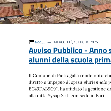
Ultime notizie
AVVISI
MERCOLEDÌ, 15 LUGLIO 2026
Avviso Pubblico - Anno sc
alunni della scuola prim
Il Comune di Pietragalla rende noto c
diretto e impegno di spesa pluriennale pe
BC49DAB9C9”
, ha affidato la gestione d
alla ditta Sysap S.r.l. con sede in Bari.