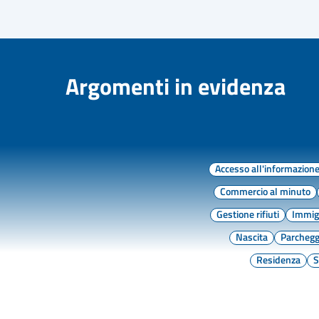
Argomenti in evidenza
Accesso all'informazion
Commercio al minuto
Gestione rifiuti
Immig
Nascita
Parchegg
Residenza
S