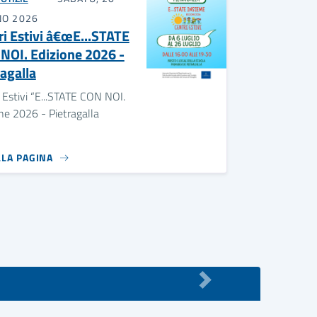
NO 2026
ri Estivi â€œE...STATE
NOI. Edizione 2026 -
ragalla
 Estivi “E...STATE CON NOI.
ne 2026 - Pietragalla
LLA PAGINA