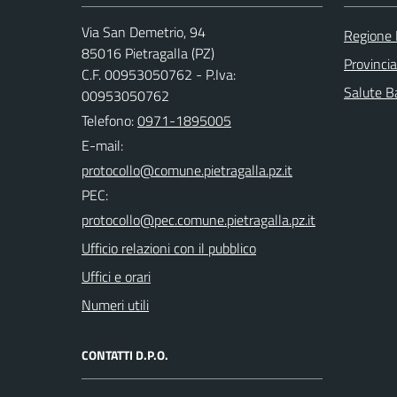
Via San Demetrio, 94
Regione 
85016 Pietragalla (PZ)
Provinci
C.F. 00953050762 - P.Iva:
Salute Ba
00953050762
Telefono:
0971-1895005
E-mail:
PEC:
Ufficio relazioni con il pubblico
Uffici e orari
Numeri utili
CONTATTI D.P.O.