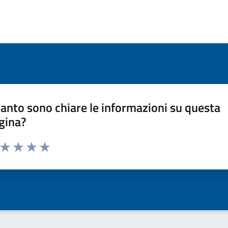
anto sono chiare le informazioni su questa
gina?
a da 1 a 5 stelle la pagina
ta 1 stelle su 5
Valuta 2 stelle su 5
Valuta 3 stelle su 5
Valuta 4 stelle su 5
Valuta 5 stelle su 5