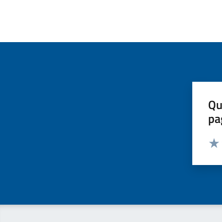
Qu
pa
Valut
Valu