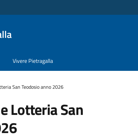
lla
Vivere Pietragalla
otteria San Teodosio anno 2026
e Lotteria San
026