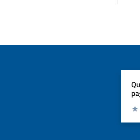
Qu
pa
Valut
Valu