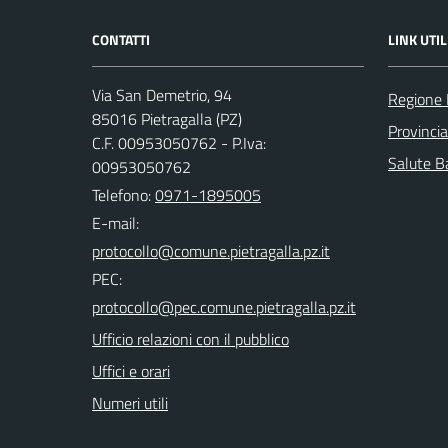
CONTATTI
LINK UTIL
Via San Demetrio, 94
Regione 
85016 Pietragalla (PZ)
Provinci
C.F. 00953050762 - P.Iva:
Salute Ba
00953050762
Telefono:
0971-1895005
E-mail:
PEC:
Ufficio relazioni con il pubblico
Uffici e orari
Numeri utili