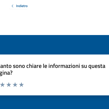
Indietro
anto sono chiare le informazioni su questa
gina?
a da 1 a 5 stelle la pagina
ta 1 stelle su 5
Valuta 2 stelle su 5
Valuta 3 stelle su 5
Valuta 4 stelle su 5
Valuta 5 stelle su 5